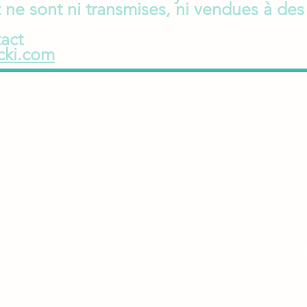
e sont ni transmises, ni vendues à des 
tact
icki.com
COORDONNEES
MOD
ent en
06 92 74 87 47
Règl
97412 Bras Panon
Chèq
ent
Ile de la Réunion
Remb
ter
Horaires
t de
Une 
sur rendez-vous
vous 
deman
de vo
moda
séan
.
Annul
Atten
moins