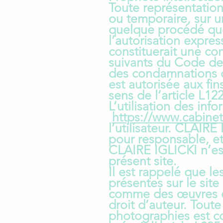
Toute représentation
ou temporaire, sur u
quelque procédé que
l’autorisation expre
constituerait une con
suivants du Code de l
des condamnations ci
est autorisée aux fin
sens de l’article L1
L’utilisation des inf
https://www.cabinet
l’utilisateur. CLAIR
pour responsable, et
CLAIRE IGLICKI n’es
présent site.
Il est rappelé que l
présentes sur le sit
comme des œuvres de 
droit d’auteur. Toute
photographies est co