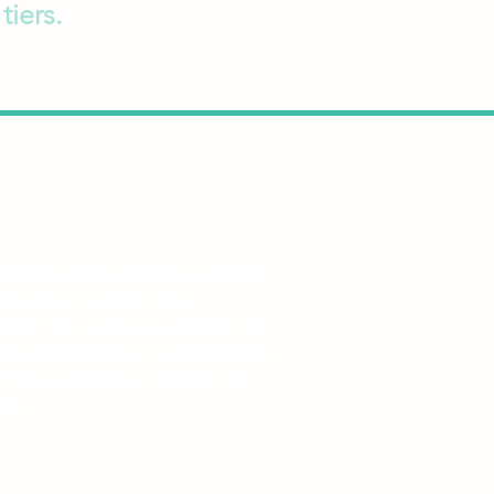
tiers.
ALITES
ement
ue ou espèces
oursement mutuelle
facture pour le remboursement
sera fournie sur simple
de. Veuillez vous rapprocher
tre mutuelle pour connaître les
lités de remboursement des
ces.
ation
tion !
Tout rendez-vous annulé
 de 24h à l’avance sera