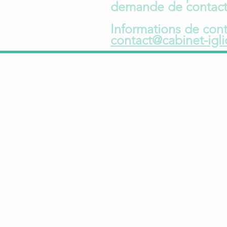
demande de contact n
Informations de con
contact@
cabinet-igl
INFORMATIONS
Les soins proposés ne peuv
aucun cas remplacer un
diagnostic et/ou un traitem
médical.
Nous vous invitons à consul
votre médecin traitant avan
prendre rendez-vous.
Mentions légales