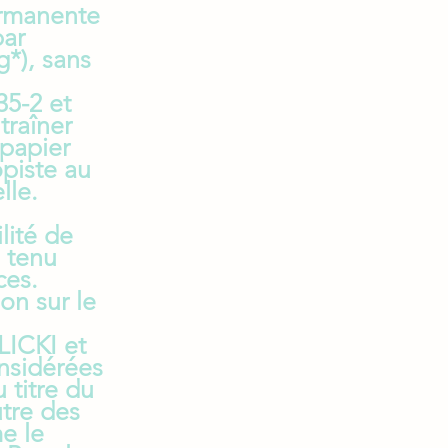
ermanente
par
*), sans
35-2 et
traîner
 papier
opiste au
uelle.
lité de
e tenu
ces.
on sur le
LICKI et
nsidérées
 titre du
utre des
e le