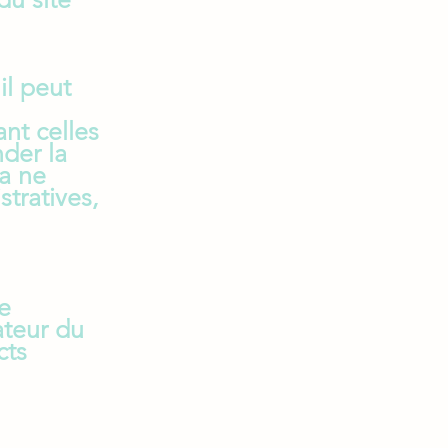
il peut
nt celles
der la
a ne
tratives,
le
ateur du
cts