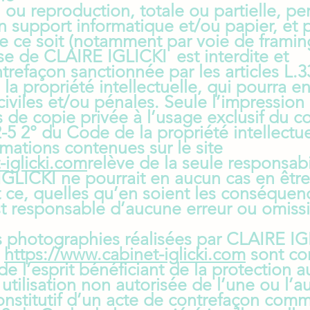
 ou reproduction, totale ou partielle, p
n support informatique et/ou papier, et 
 ce soit (notamment par voie de framing
sse de CLAIRE IGLICKI est interdite et
trefaçon sanctionnée par les articles L.3
a propriété intellectuelle, qui pourra en
viles et/ou pénales. Seule l’impression
s de copie privée à l’usage exclusif du c
22-5 2° du Code de la propriété intellect
ormations contenues sur le site
-iglicki.com
relève de la seule responsabi
E IGLICKI ne pourrait en aucun cas en êtr
 ce, quelles qu’en soient les conséquen
t responsable d’aucune erreur ou omissi
es photographies réalisées par CLAIRE IG
e
https://www.cabinet-iglicki.com
sont co
l’esprit bénéficiant de la protection au
 utilisation non autorisée de l’une ou l’a
nstitutif d’un acte de contrefaçon comm