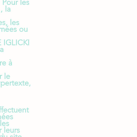
. Pour les
, la
s, les
nimées ou
E IGLICKI
la
re à
 le
ypertexte,
ffectuent
nées
les
r leurs
du site