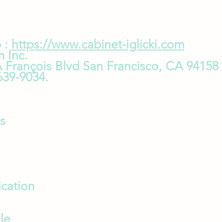
 :
https://www.cabinet-iglicki.com
 Inc.
A François Blvd San Francisco, CA 94158
639-9034.
s
ication
lle