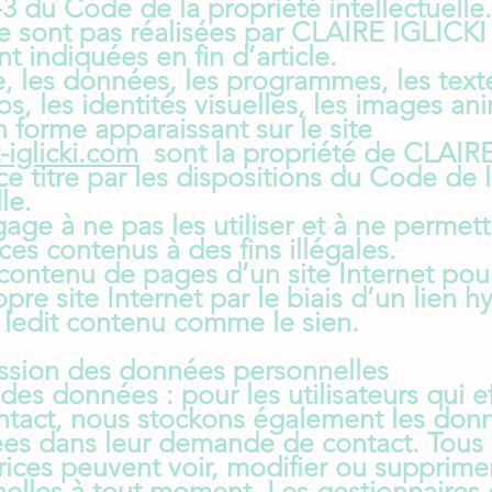
5-3 du Code de la propriété intellectuelle
 sont pas réalisées par CLAIRE IGLICKI 
nt indiquées en fin d’article.
 les données, les programmes, les texte
os, les identités visuelles, les images a
 forme apparaissant sur le site
-iglicki.com
sont la propriété de CLAIR
e titre par les dispositions du Code de 
le.
age à ne pas les utiliser et à ne permett
ces contenus à des fins illégales.
 contenu de pages d’un site Internet pour
opre site Internet par le biais d’un lien h
e ledit contenu comme le sien.
mission des données personnelles
es données : pour les utilisateurs qui e
tact, nous stockons également les don
ées dans leur demande de contact. Tous 
satrices peuvent voir, modifier ou supprime
elles à tout moment. Les gestionnaires 