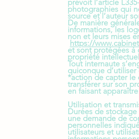
prévoit l’article L33
photographies qui ne
source et l’auteur so
De manière générale,
informations, les log
non et leurs mises en
https://www.cabinet
et sont protégées à c
propriété intellectuel
Tout internaute s’eng
quiconque d’utiliser 
*action de capter le
transférer sur son pr
en faisant apparaîtr
Utilisation et trans
Durées de stockage d
une demande de con
personnelles indiqu
utilisateurs et utili
informations personn